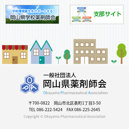
〒700-0822 岡山市北区表町1丁目3-50
TEL 086-222-5424 FAX 086-225-2645
Copyright © Okayama Pharmaceutical Association